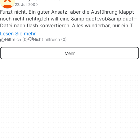
Von daher, Super ! Pros: Sehr leicht zu
22. Juli 2009
bedienenübersichtlich
Funzt nicht. Ein guter Ansatz, aber die Ausführung klappt
noch nicht richtig.Ich will eine &amp;quot;.vob&amp;quot;-
Datei nach flash konvertieren. Alles wunderbar, nur ein Teil
des Vids fehlt. Nach anderen Formaten das Gleiche....Das
Lesen Sie mehr
beste Prog ist das (Kauf-)Prog need4 video converter -
Hilfreich (0)
Nicht hilfreich (0)
oder weiß jemand ein funktionierendes gutes Prog?pbrock
Pros: Gratis, so weit ganz gut Cons: convertiert nicht zu
Mehr
Ende!!!!