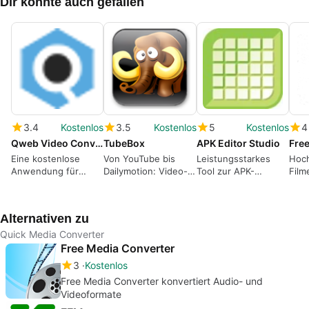
Dir könnte auch gefallen
3.4
Kostenlos
3.5
Kostenlos
5
Kostenlos
4
Qweb Video Converter
TubeBox
APK Editor Studio
Eine kostenlose
Von YouTube bis
Leistungsstarkes
Hoch
Anwendung für
Dailymotion: Video-
Tool zur APK-
Film
Windows, von aller-
Downloader und
Bearbeitung
media-e-k.
Konverter mit
Tauschfunktion
Alternativen zu
Quick Media Converter
Free Media Converter
3
Kostenlos
Free Media Converter konvertiert Audio- und
Videoformate