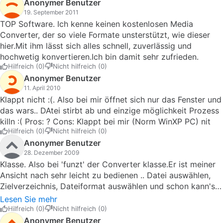
Anonymer Benutzer
19. September 2011
TOP Software. Ich kenne keinen kostenlosen Media
Converter, der so viele Formate unsterstützt, wie dieser
hier.Mit ihm lässt sich alles schnell, zuverlässig und
hochwetig konvertieren.Ich bin damit sehr zufrieden.
Hilfreich (0)
Nicht hilfreich (0)
Anonymer Benutzer
11. April 2010
Klappt nicht :(. Also bei mir öffnet sich nur das Fenster und
das wars.. DAtei stirbt ab und einzige möglichkeit Prozess
killn :( Pros: ? Cons: Klappt bei mir (Norm WinXP PC) nit
Hilfreich (0)
Nicht hilfreich (0)
Anonymer Benutzer
28. Dezember 2009
Klasse. Also bei 'funzt' der Converter klasse.Er ist meiner
Ansicht nach sehr leicht zu bedienen .. Datei auswählen,
Zielverzeichnis, Dateiformat auswählen und schon kann's
losgehen. MassenUmwandlungen auch sehr leicht möglich.
Lesen Sie mehr
Die Sprache muss am Anfang umgestellt werden aber das
Hilfreich (0)
Nicht hilfreich (0)
ist auch ziemlich einfach ;) .. Also mehr brauch ich nicht.
Anonymer Benutzer